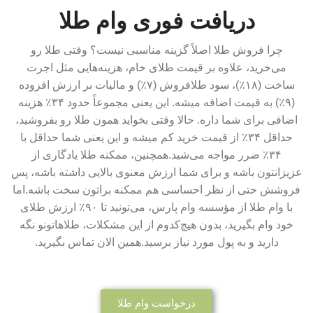
دریافت فوری وام طلا
چرا فروش طلا اصلاً گزینه مناسبی نیست؟ وقتی طلا رو
می‌خرید، علاوه بر قیمت طلای خام، هزینه‌هایی مثل اجرت
ساخت (۱۸٪)، سود طلافروش (۷٪) و مالیات بر ارزش افزوده
(۹٪) به قیمت اضافه میشه. این یعنی مجموعاً حدود ۳۴٪ هزینه
اضافی برای شما داره. حالا وقتی بخواید همون طلا رو بفروشید،
حداقل ۳۴٪ از قیمت خرید کم میشه و این یعنی شما حداقل با
۳۴٪ ضرر مواجه می‌شید.همچنین، ممکنه طلا یادگاری از
عزیزانتون باشه و برای شما ارزش معنوی بالایی داشته باشه، پس
فروشش حتی از نظر احساسی هم ممکنه براتون سخت باشه.اما
با وام طلا از مؤسسه وام پارس، می‌تونید تا ۹۰٪ ارزش طلای
خود وام بگیرید، بدون هیچ‌کدوم از این مشکلات، طلاهاتونو نگه
دارید و به پول مورد نیاز برسید.همین الان تماس بگیرید.
درخواست وام طلا